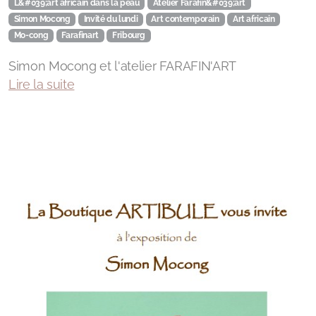
L&#039;art africain dans la peau
Atelier Farafin&#039;art
Simon Mocong
Invité du lundi
Art contemporain
Art africain
Mo-cong
Farafinart
Fribourg
Simon Mocong et l'atelier FARAFIN'ART
Lire la suite