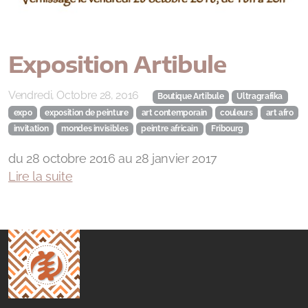
Exposition Artibule
Vendredi, Octobre 28, 2016
Boutique Artibule
Ultragrafika
expo
exposition de peinture
art contemporain
couleurs
art afro
invitation
mondes invisibles
peintre africain
Fribourg
du 28 octobre 2016 au 28 janvier 2017
Lire la suite