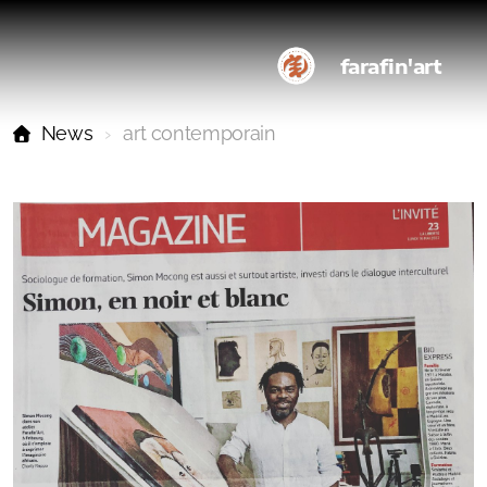
farafin'art
News
art contemporain