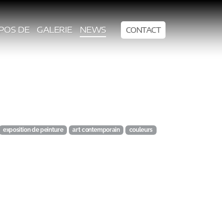
POS DE
GALERIE
NEWS
CONTACT
exposition de peinture
art contemporain
couleurs