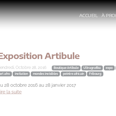
ACCUEIL
À PRO
Exposition Artibule
endredi, Octobre 28, 2016
Boutique Artibule
Ultragrafika
expo
art afro
invitation
mondes invisibles
peintre africain
Fribourg
u 28 octobre 2016 au 28 janvier 2017
ire la suite