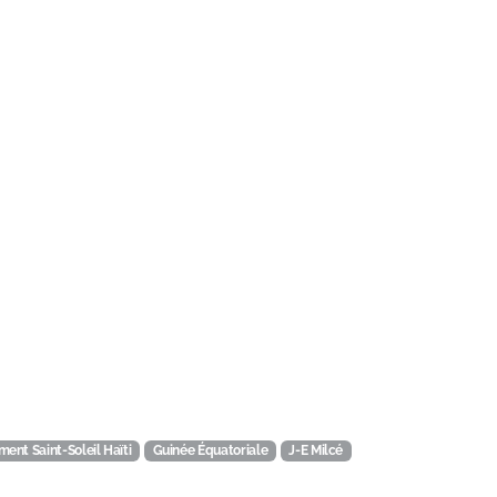
ent Saint-Soleil Haïti
Guinée Équatoriale
J-E Milcé