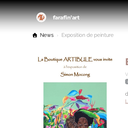
farafin'art
News
Exposition de peinture
V
d
L