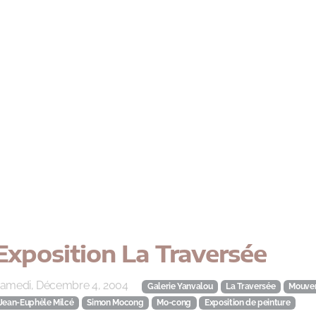
Exposition La Traversée
amedi, Décembre 4, 2004
Galerie Yanvalou
La Traversée
Mouvem
Jean-Euphèle Milcé
Simon Mocong
Mo-cong
Exposition de peinture