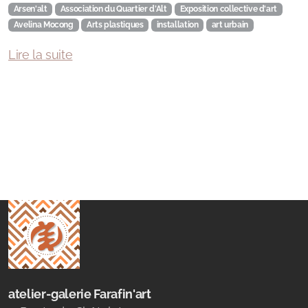
Arsen'alt
Association du Quartier d’Alt
Exposition collective d'art
Avelina Mocong
Arts plastiques
installation
art urbain
Lire la suite
atelier-galerie Farafin'art